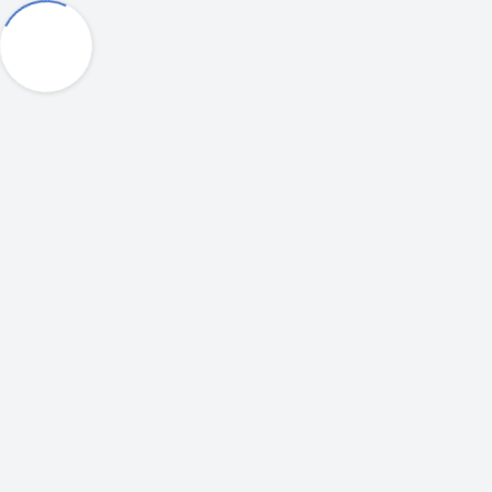
E-Mail: info@kirche-oebisfelde.de
Tel.: 039002 42413
Hallo
Über Uns
Termine
AKTUELLES
Seelenfutter
Aktuelles
Impressum
Spenden