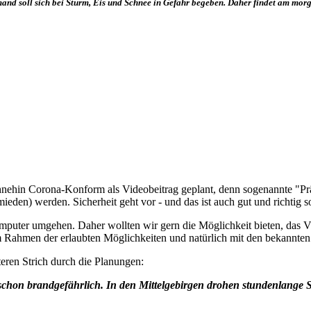
nd soll sich bei Sturm, Eis und Schnee in Gefahr begeben. Daher findet am morg
ehin Corona-Konform als Videobeitrag geplant, denn sogenannte "Präse
den) werden. Sicherheit geht vor - und das ist auch gut und richtig s
puter umgehen. Daher wollten wir gern die Möglichkeit bieten, das Vi
im Rahmen der erlaubten Möglichkeiten und natürlich mit den bekannt
eren Strich durch die Planungen:
es schon brandgefährlich. In den Mittelgebirgen drohen stundenlange 