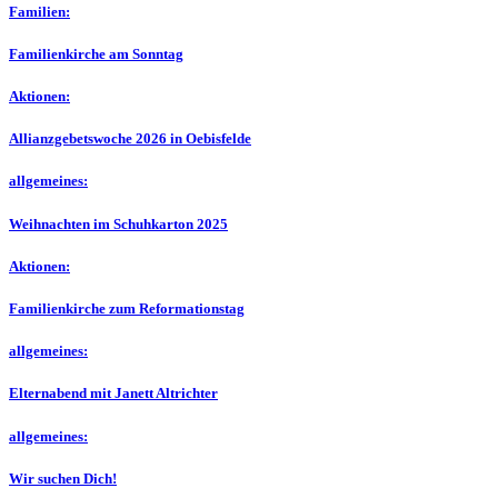
Familien:
Familienkirche am Sonntag
Aktionen:
Allianzgebetswoche 2026 in Oebisfelde
allgemeines:
Weihnachten im Schuhkarton 2025
Aktionen:
Familienkirche zum Reformationstag
allgemeines:
Elternabend mit Janett Altrichter
allgemeines:
Wir suchen Dich!