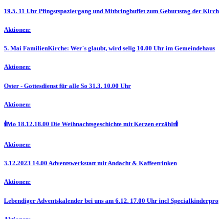
19.5. 11 Uhr Pfingstspaziergang und Mitbringbuffet zum Geburtstag der Kirc
Aktionen:
5. Mai FamilienKirche: Wer´s glaubt, wird selig 10.00 Uhr im Gemeindehaus
Aktionen:
Oster - Gottesdienst für alle So 31.3. 10.00 Uhr
Aktionen:
🕯️Mo 18.12.18.00 Die Weihnachtsgeschichte mit Kerzen erzählt🕯️
Aktionen:
3.12.2023 14.00 Adventswerkstatt mit Andacht & Kaffeetrinken
Aktionen:
Lebendiger Adventskalender bei uns am 6.12. 17.00 Uhr incl Specialkinderp